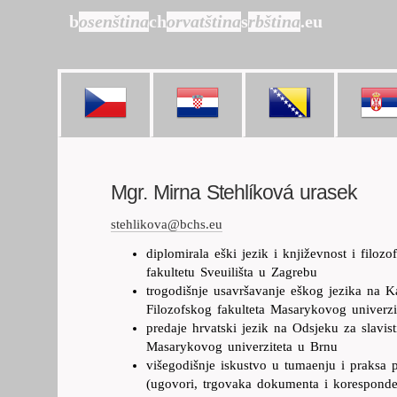
b
osenština
ch
orvatština
s
rbština
.eu
Mgr. Mirna Stehlíková urasek
stehlikova@bchs.eu
diplomirala eški jezik i književnost i filoz
fakultetu Sveuilišta u Zagrebu
trogodišnje usavršavanje eškog jezika na K
Filozofskog fakulteta Masarykovog univerzi
predaje hrvatski jezik na Odsjeku za slavist
Masarykovog univerziteta u Brnu
višegodišnje iskustvo u tumaenju i praksa 
(ugovori, trgovaka dokumenta i koresponden